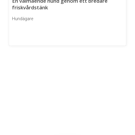
En välmående hund genom ett bredare
friskvårdstänk
Hundägare